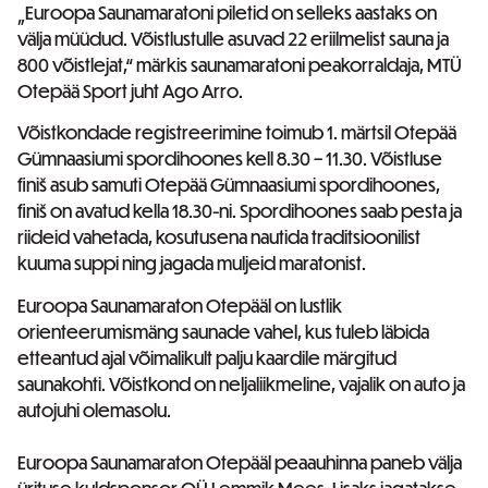
„Euroopa Saunamaratoni piletid on selleks aastaks on
välja müüdud. Võistlustulle asuvad 22 eriilmelist sauna ja
800 võistlejat,“ märkis saunamaratoni peakorraldaja, MTÜ
Otepää Sport juht Ago Arro.
Võistkondade registreerimine toimub 1. märtsil Otepää
Gümnaasiumi spordihoones kell 8.30 – 11.30. Võistluse
finiš asub samuti Otepää Gümnaasiumi spordihoones,
finiš on avatud kella 18.30-ni. Spordihoones saab pesta ja
riideid vahetada, kosutusena nautida traditsioonilist
kuuma suppi ning jagada muljeid maratonist.
Euroopa Saunamaraton Otepääl on lustlik
orienteerumismäng saunade vahel, kus tuleb läbida
etteantud ajal võimalikult palju kaardile märgitud
saunakohti. Võistkond on neljaliikmeline, vajalik on auto ja
autojuhi olemasolu.
Euroopa Saunamaraton Otepääl peaauhinna paneb välja