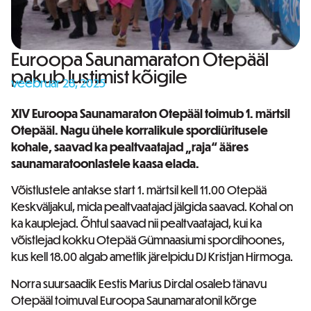
Euroopa Saunamaraton Otepääl
pakub lustimist kõigile
veebruar 28, 2025
XIV Euroopa Saunamaraton Otepääl toimub 1. märtsil
Otepääl. Nagu ühele korralikule spordiüritusele
kohale, saavad ka pealtvaatajad „raja“ ääres
saunamaratoonlastele kaasa elada.
Võistlustele antakse start 1. märtsil kell 11.00 Otepää
Keskväljakul, mida pealtvaatajad jälgida saavad. Kohal on
ka kauplejad. Õhtul saavad nii pealtvaatajad, kui ka
võistlejad kokku Otepää Gümnaasiumi spordihoones,
kus kell 18.00 algab ametlik järelpidu DJ Kristjan Hirmoga.
Norra suursaadik Eestis Marius Dirdal osaleb tänavu
Otepääl toimuval Euroopa Saunamaratonil kõrge