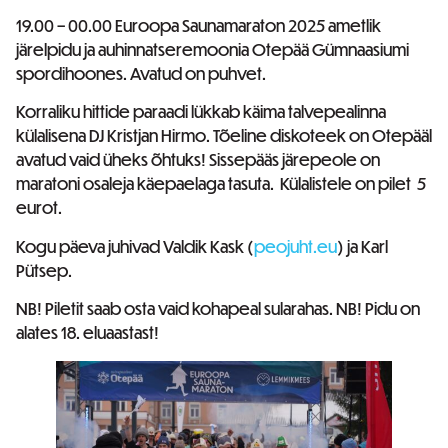
19.00 – 00.00 Euroopa Saunamaraton 2025 ametlik
järelpidu ja auhinnatseremoonia Otepää Gümnaasiumi
spordihoones. Avatud on puhvet.
Korraliku hittide paraadi lükkab käima talvepealinna
külalisena DJ Kristjan Hirmo. Tõeline diskoteek on Otepääl
avatud vaid üheks õhtuks! Sissepääs järepeole on
maratoni osaleja käepaelaga tasuta. Külalistele on pilet 5
eurot.
Kogu päeva juhivad Valdik Kask (
peojuht.eu
) ja Karl
Pütsep.
NB! Piletit saab osta vaid kohapeal sularahas. NB! Pidu on
alates 18. eluaastast!