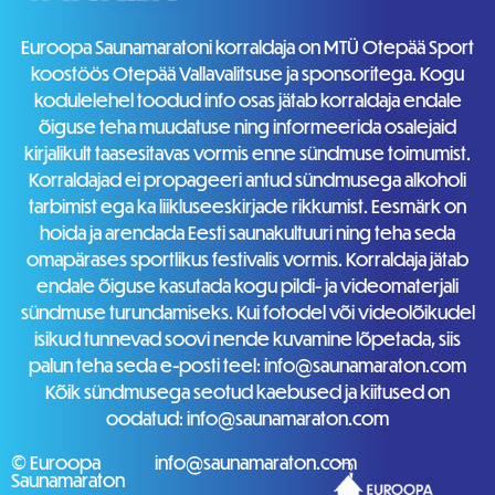
Euroopa Saunamaratoni korraldaja on MTÜ Otepää Sport
koostöös Otepää Vallavalitsuse ja sponsoritega. Kogu
kodulelehel toodud info osas jätab korraldaja endale
õiguse teha muudatuse ning informeerida osalejaid
kirjalikult taasesitavas vormis enne sündmuse toimumist.
Korraldajad ei propageeri antud sündmusega alkoholi
tarbimist ega ka liikluseeskirjade rikkumist. Eesmärk on
hoida ja arendada Eesti saunakultuuri ning teha seda
omapärases sportlikus festivalis vormis. Korraldaja jätab
endale õiguse kasutada kogu pildi- ja videomaterjali
sündmuse turundamiseks. Kui fotodel või videolõikudel
isikud tunnevad soovi nende kuvamine lõpetada, siis
palun teha seda e-posti teel: info@saunamaraton.com
Kõik sündmusega seotud kaebused ja kiitused on
oodatud: info@saunamaraton.com
© Euroopa
info@saunamaraton.com
Saunamaraton