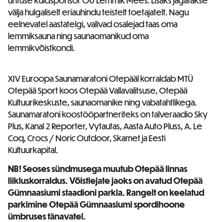
ürituse kuldsponsor OÜ Lemmik Mees. Lisaks jagatakse
välja hulgaliselt eriauhindu teistelt toetajatelt. Nagu
eelnevatel aastatelgi, valivad osalejad taas oma
lemmiksauna ning saunaomanikud oma
lemmikvõistkondi.
XIV Euroopa Saunamaratoni Otepääl korraldab MTÜ
Otepää Sport koos Otepää Vallavalitsuse, Otepää
Kultuurikeskuste, saunaomanike ning vabatahtlikega.
Saunamaratoni koostööpartneriteks on talveraadio Sky
Plus, Kanal 2 Reporter, Vytautas, Aasta Auto Pluss, A. Le
Coq, Crocs / Noric Outdoor, Skamet ja Eesti
Kultuurkapital.
NB! Seoses sündmusega muutub Otepää linnas
liikluskorraldus. Võistlejate jaoks on avatud Otepää
Gümnaasiumi staadioni parkla. Rangelt on keelatud
parkimine Otepää Gümnaasiumi spordihoone
ümbruses tänavatel.