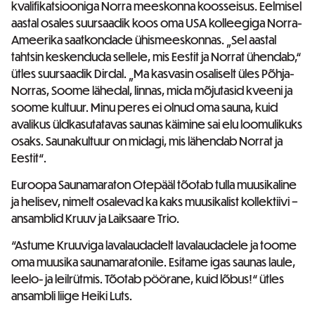
kvalifikatsiooniga Norra meeskonna koosseisus. Eelmisel
aastal osales suursaadik koos oma USA kolleegiga Norra-
Ameerika saatkondade ühismeeskonnas. „Sel aastal
tahtsin keskenduda sellele, mis Eestit ja Norrat ühendab,“
ütles suursaadik Dirdal. „Ma kasvasin osaliselt üles Põhja-
Norras, Soome lähedal, linnas, mida mõjutasid kveeni ja
soome kultuur. Minu peres ei olnud oma sauna, kuid
avalikus üldkasutatavas saunas käimine sai elu loomulikuks
osaks. Saunakultuur on midagi, mis lähendab Norrat ja
Eestit“.
Euroopa Saunamaraton Otepääl tõotab tulla muusikaline
ja helisev, nimelt osalevad ka kaks muusikalist kollektiivi –
ansamblid Kruuv ja Laiksaare Trio.
“Astume Kruuviga lavalaudadelt lavalaudadele ja toome
oma muusika saunamaratonile. Esitame igas saunas laule,
leelo- ja leilrütmis. Tõotab pöörane, kuid lõbus!“ ütles
ansambli liige Heiki Luts.