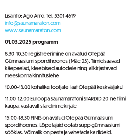
Lisainfo: Ago Arro, tel. 5301 4619
info@saunamaraton.com
www.saunamaraton.com
01.03.2025 programm
8.30-10.30 registreerimine on avatud Otepää
Gümnaasiumi spordihoones (Mäe 23). Tiimid saavad
käepaelad, kleebised autodele ning allkirjastavad
meeskonna kinnituslehe
10.00-13.00 kohalike tootjate laat Otepää keskväljakul
11.00-12.00 Euroopa Saunamaratoni STARDID 20-ne tiimi
kaupa, vastavalt stardinimekirjale
15.00-18.30 FINIŠ on avatud Otepää Gümnaasiumi
spordihoones. Lõpetajaid ootab supp gümnaasiumi
sööklas. Võimalik on pesta ja vahetada ka riideid.