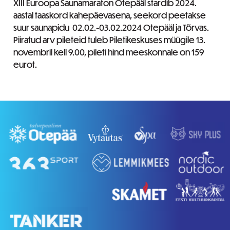
XIII Euroopa Saunamaraton Otepääl stardib 2024.
aastal taaskord kahepäevasena, seekord peetakse
suur saunapidu 02.02.-03.02.2024 Otepääl ja Tõrvas.
Piiratud arv pileteid tuleb Piletikeskuses müügile 13.
novembril kell 9.00, pileti hind meeskonnale on 159
eurot.