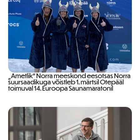
„Ametlik“ Norra meeskond eesotsas Norra
suursaadikuga võistleb 1. märtsil Otepääl
toimuval 14. Euroopa Saunamaratonil