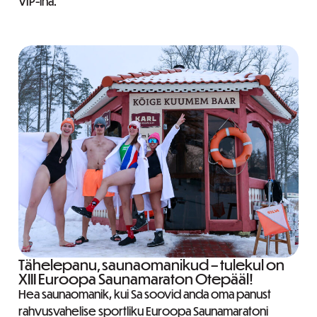
VIP-ina.
Tähelepanu, saunaomanikud – tulekul on
XIII Euroopa Saunamaraton Otepääl!
Hea saunaomanik, kui Sa soovid anda oma panust
rahvusvahelise sportliku Euroopa Saunamaratoni