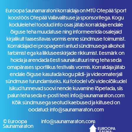
Euroopa Saunamaratoni korraldaja on MTÜ Otepää Sport
koostöös Otepää Vallavalitsuse ja sponsoritega. Kogu
kodulelehel toodud info osas jätab korraldaja endale
õiguse teha muudatuse ning informeerida osalejaid
kirjalikult taasesitavas vormis enne sündmuse toimumist.
Korraldajad ei propageeri antud sündmusega alkoholi
tarbimist ega ka liikluseeskirjade rikkumist. Eesmärk on
hoida ja arendada Eesti saunakultuuri ning teha seda
omapärases sportlikus festivalis vormis. Korraldaja jätab
endale õiguse kasutada kogu pildi- ja videomaterjali
sündmuse turundamiseks. Kui fotodel või videolõikudel
isikud tunnevad soovi nende kuvamine lõpetada, siis
palun teha seda e-posti teel: info@saunamaraton.com
Kõik sündmusega seotud kaebused ja kiitused on
oodatud: info@saunamaraton.com
© Euroopa
info@saunamaraton.com
Saunamaraton
0