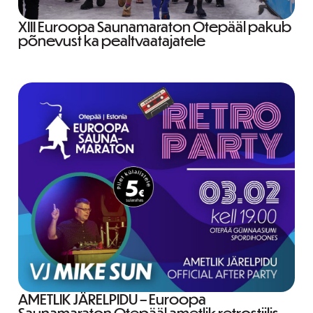
XIII Euroopa Saunamaraton Otepääl pakub
põnevust ka pealtvaatajatele
AMETLIK JÄRELPIDU – Euroopa
Saunamaraton Otepääl ametlik retrostiilis