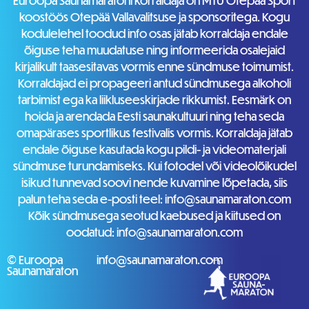
Euroopa Saunamaratoni korraldaja on MTÜ Otepää Sport
koostöös Otepää Vallavalitsuse ja sponsoritega. Kogu
kodulelehel toodud info osas jätab korraldaja endale
õiguse teha muudatuse ning informeerida osalejaid
kirjalikult taasesitavas vormis enne sündmuse toimumist.
Korraldajad ei propageeri antud sündmusega alkoholi
tarbimist ega ka liikluseeskirjade rikkumist. Eesmärk on
hoida ja arendada Eesti saunakultuuri ning teha seda
omapärases sportlikus festivalis vormis. Korraldaja jätab
endale õiguse kasutada kogu pildi- ja videomaterjali
sündmuse turundamiseks. Kui fotodel või videolõikudel
isikud tunnevad soovi nende kuvamine lõpetada, siis
palun teha seda e-posti teel: info@saunamaraton.com
Kõik sündmusega seotud kaebused ja kiitused on
oodatud: info@saunamaraton.com
© Euroopa
info@saunamaraton.com
Saunamaraton
0