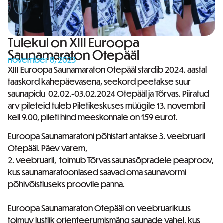
Tulekul on XIII Euroopa
Saunamaraton Otepääl
november 8, 2023
XIII Euroopa Saunamaraton Otepääl stardib 2024. aastal
taaskord kahepäevasena, seekord peetakse suur
saunapidu 02.02.-03.02.2024 Otepääl ja Tõrvas. Piiratud
arv pileteid tuleb Piletikeskuses müügile 13. novembril
kell 9.00, pileti hind meeskonnale on 159 eurot.
Euroopa Saunamaratoni põhistart antakse 3. veebruaril
Otepääl. Päev varem,
2. veebruaril, toimub Tõrvas saunasõpradele peaproov,
kus saunamaratoonlased saavad oma saunavormi
põhivõistluseks proovile panna.
Euroopa Saunamaraton Otepääl on veebruarikuus
toimuv lustlik orienteerumismäng saunade vahel, kus