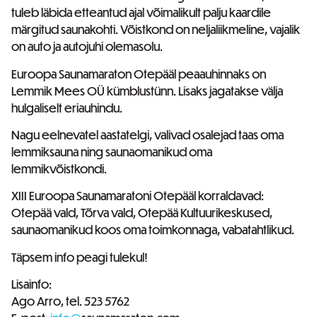
tuleb läbida etteantud ajal võimalikult palju kaardile
märgitud saunakohti. Võistkond on neljaliikmeline, vajalik
on auto ja autojuhi olemasolu.
Euroopa Saunamaraton Otepääl peaauhinnaks on
Lemmik Mees OÜ kümblustünn. Lisaks jagatakse välja
hulgaliselt eriauhindu.
Nagu eelnevatel aastatelgi, valivad osalejad taas oma
lemmiksauna ning saunaomanikud oma
lemmikvõistkondi.
XIII Euroopa Saunamaratoni Otepääl korraldavad:
Otepää vald, Tõrva vald, Otepää Kultuurikeskused,
saunaomanikud koos oma toimkonnaga, vabatahtlikud.
Täpsem info peagi tulekul!
Lisainfo:
Ago Arro, tel. 523 5762